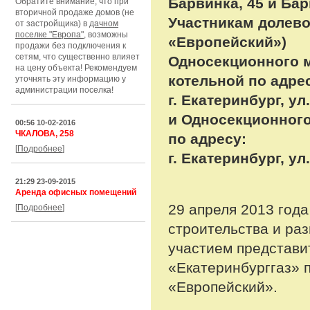
Барвинка, 45 и Бар
Обратите внимание, что при
вторичной продаже домов (не
Участникам долево
от застройщика) в
дачном
поселке "Европа"
, возможны
«Европейский»)
продажи без подключения к
сетям, что существенно влияет
Односекционного м
на цену объекта! Рекомендуем
котельной по адре
уточнять эту информацию у
администрации поселка!
г. Екатеринбург, ул
и Односекционного
00:56 10-02-2016
ЧКАЛОВА, 258
по адресу:
[
Подробнее
]
г. Екатеринбург, ул
21:29 23-09-2015
Аренда офисных помещений
29 апреля 2013 год
[
Подробнее
]
строительства и ра
участием представ
«Екатеринбурггаз» 
«Европейский».