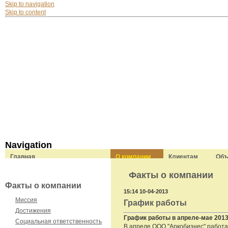
Skip to navigation
Skip to content
Navigation
Главная
О компании
Клиентам
Объ
В этом разделе
Факты о компании
Факты о компании
15:14 10-04-2013
Миссия
График работы
Достижения
График работы в апреле-мае 2013
Социальная ответственность
В апреле ООО "Аркобизнес" работа